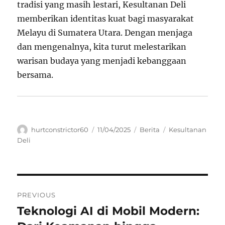
tradisi yang masih lestari, Kesultanan Deli
memberikan identitas kuat bagi masyarakat
Melayu di Sumatera Utara. Dengan menjaga
dan mengenalnya, kita turut melestarikan
warisan budaya yang menjadi kebanggaan
bersama.
Author
Posted
Categories
Tags
hurtconstrictor60
11/04/2025
Berita
Kesultanan
on
Deli
Navigasi
PREVIOUS
pos
Teknologi AI di Mobil Modern:
Previous
post: