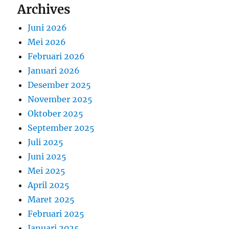
Archives
Juni 2026
Mei 2026
Februari 2026
Januari 2026
Desember 2025
November 2025
Oktober 2025
September 2025
Juli 2025
Juni 2025
Mei 2025
April 2025
Maret 2025
Februari 2025
Januari 2025