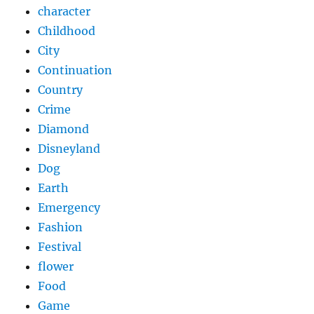
character
Childhood
City
Continuation
Country
Crime
Diamond
Disneyland
Dog
Earth
Emergency
Fashion
Festival
flower
Food
Game