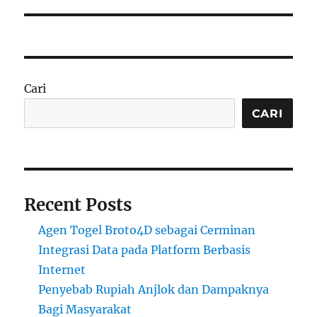
post:
Cari
CARI
Recent Posts
Agen Togel Broto4D sebagai Cerminan
Integrasi Data pada Platform Berbasis
Internet
Penyebab Rupiah Anjlok dan Dampaknya
Bagi Masyarakat