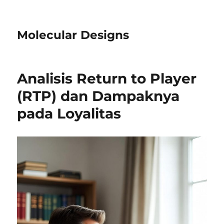
Molecular Designs
Analisis Return to Player
(RTP) dan Dampaknya
pada Loyalitas