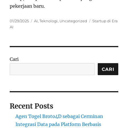
pekerjaan baru.
Posted
Categories
Tags
01/29/2025
AI
,
Teknologi
,
Uncategorized
Startup di Era
on
AI
Cari
CARI
Recent Posts
Agen Togel Broto4D sebagai Cerminan
Integrasi Data pada Platform Berbasis