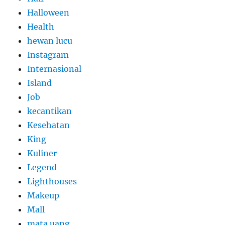
Halloween
Health
hewan lucu
Instagram
Internasional
Island
Job
kecantikan
Kesehatan
King
Kuliner
Legend
Lighthouses
Makeup
Mall
mata uang