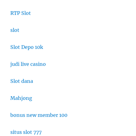
RTP Slot
slot
Slot Depo 10k
judi live casino
Slot dana
Mahjong
bonus new member 100
situs slot 777