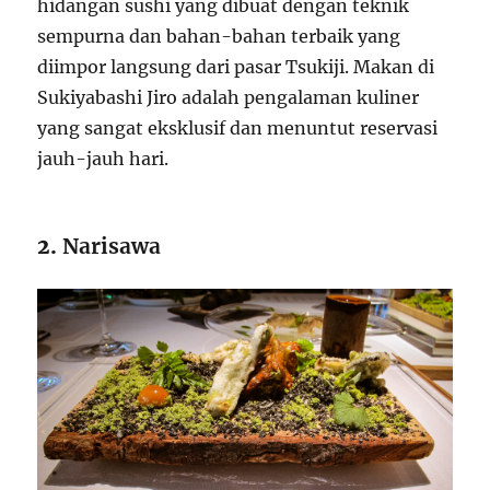
hidangan sushi yang dibuat dengan teknik
sempurna dan bahan-bahan terbaik yang
diimpor langsung dari pasar Tsukiji. Makan di
Sukiyabashi Jiro adalah pengalaman kuliner
yang sangat eksklusif dan menuntut reservasi
jauh-jauh hari.
2.
Narisawa