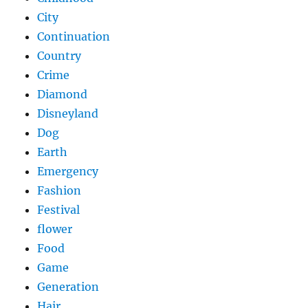
City
Continuation
Country
Crime
Diamond
Disneyland
Dog
Earth
Emergency
Fashion
Festival
flower
Food
Game
Generation
Hair