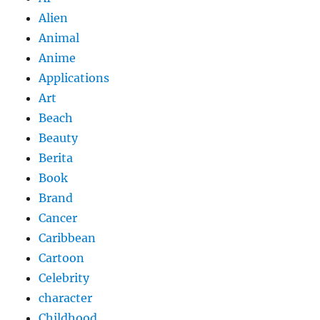
Alien
Animal
Anime
Applications
Art
Beach
Beauty
Berita
Book
Brand
Cancer
Caribbean
Cartoon
Celebrity
character
Childhood