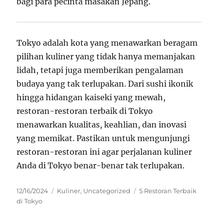
bagi para pecinta masakan Jepang.
Tokyo adalah kota yang menawarkan beragam
pilihan kuliner yang tidak hanya memanjakan
lidah, tetapi juga memberikan pengalaman
budaya yang tak terlupakan. Dari sushi ikonik
hingga hidangan kaiseki yang mewah,
restoran-restoran terbaik di Tokyo
menawarkan kualitas, keahlian, dan inovasi
yang memikat. Pastikan untuk mengunjungi
restoran-restoran ini agar perjalanan kuliner
Anda di Tokyo benar-benar tak terlupakan.
Posted
Categories
Tags
12/16/2024
Kuliner
,
Uncategorized
5 Restoran Terbaik
on
di Tokyo