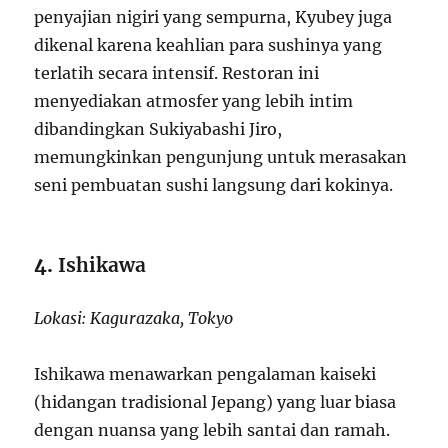
penyajian nigiri yang sempurna, Kyubey juga
dikenal karena keahlian para sushinya yang
terlatih secara intensif. Restoran ini
menyediakan atmosfer yang lebih intim
dibandingkan Sukiyabashi Jiro,
memungkinkan pengunjung untuk merasakan
seni pembuatan sushi langsung dari kokinya.
4.
Ishikawa
Lokasi: Kagurazaka, Tokyo
Ishikawa menawarkan pengalaman kaiseki
(hidangan tradisional Jepang) yang luar biasa
dengan nuansa yang lebih santai dan ramah.