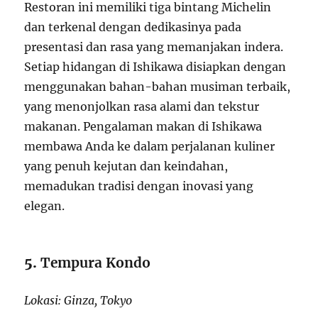
Restoran ini memiliki tiga bintang Michelin
dan terkenal dengan dedikasinya pada
presentasi dan rasa yang memanjakan indera.
Setiap hidangan di Ishikawa disiapkan dengan
menggunakan bahan-bahan musiman terbaik,
yang menonjolkan rasa alami dan tekstur
makanan. Pengalaman makan di Ishikawa
membawa Anda ke dalam perjalanan kuliner
yang penuh kejutan dan keindahan,
memadukan tradisi dengan inovasi yang
elegan.
5.
Tempura Kondo
Lokasi: Ginza, Tokyo