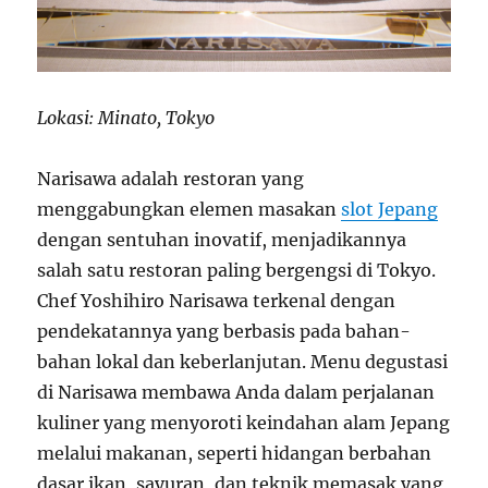
Lokasi: Minato, Tokyo
Narisawa adalah restoran yang
menggabungkan elemen masakan
slot Jepang
dengan sentuhan inovatif, menjadikannya
salah satu restoran paling bergengsi di Tokyo.
Chef Yoshihiro Narisawa terkenal dengan
pendekatannya yang berbasis pada bahan-
bahan lokal dan keberlanjutan. Menu degustasi
di Narisawa membawa Anda dalam perjalanan
kuliner yang menyoroti keindahan alam Jepang
melalui makanan, seperti hidangan berbahan
dasar ikan, sayuran, dan teknik memasak yang