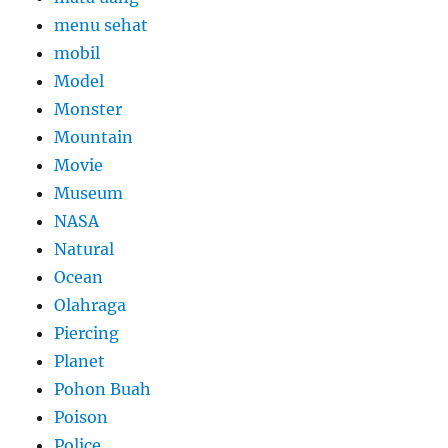
menu sehat
mobil
Model
Monster
Mountain
Movie
Museum
NASA
Natural
Ocean
Olahraga
Piercing
Planet
Pohon Buah
Poison
Police