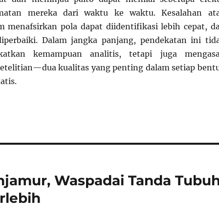
amatan mereka dari waktu ke waktu. Kesalahan at
m menafsirkan pola dapat diidentifikasi lebih cepat, d
diperbaiki. Dalam jangka panjang, pendekatan ini tid
atkan kemampuan analitis, tetapi juga mengas
etelitian—dua kualitas yang penting dalam setiap bent
atis.
jamur, Waspadai Tanda Tubu
rlebih