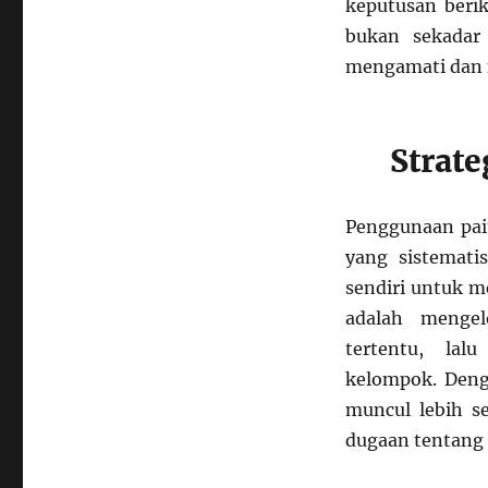
keputusan beri
bukan sekadar 
mengamati dan m
Strat
Penggunaan pai
yang sistemat
sendiri untuk m
adalah mengel
tertentu, lal
kelompok. Deng
muncul lebih s
dugaan tentang 