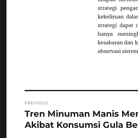
strategi peng
kekeliruan dala
strategi dapat 
hanya meningk
kesabaran dan k
observasi sistem
Navigasi
PREVIOUS
pos
Tren Minuman Manis Men
Previous
post:
Akibat Konsumsi Gula Be