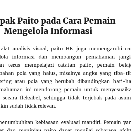
ak Paito pada Cara Pemain
Mengelola Informasi
 alat analisis visual, paito HK juga memengaruhi ca
lola informasi dan membangun pemahaman jang
an terus mempelajari catatan paito, pemain belaj
bahan pola yang halus, misalnya angka yang tiba-ti
ering atau pola yang berubah dibandingkan hari-ha
emahaman ini mendorong pemain untuk menyesuaik
 secara fleksibel, sehingga tidak terjebak pada asum
in sudah tidak relevan.
menumbuhkan kebiasaan evaluasi mandiri. Pemain ya
tat dan meninjau paito dapat menilai seberapa efekt