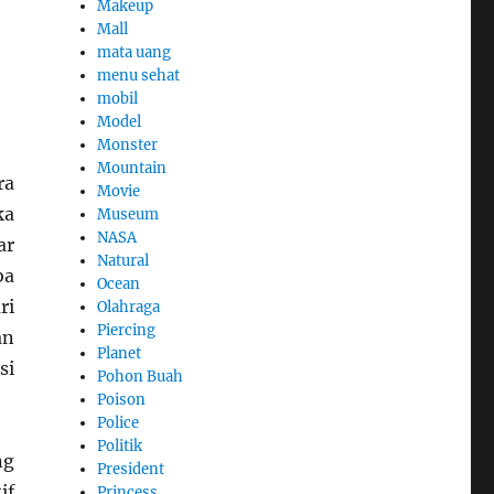
Makeup
Mall
mata uang
menu sehat
mobil
Model
Monster
Mountain
ra
Movie
ka
Museum
NASA
ar
Natural
ba
Ocean
ri
Olahraga
Piercing
an
Planet
si
Pohon Buah
Poison
Police
Politik
ng
President
if
Princess