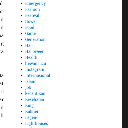
l.
Emergency
Fashion
si
Festival
an
flower
an
Food
Game
pa
Generation
ng
Hair
ta
Halloween
Health
hewan lucu
Instagram
Ia
Internasional
Island
at
Job
ri
kecantikan
ar
Kesehatan
King
an
Kuliner
ih
Legend
Lighthouses