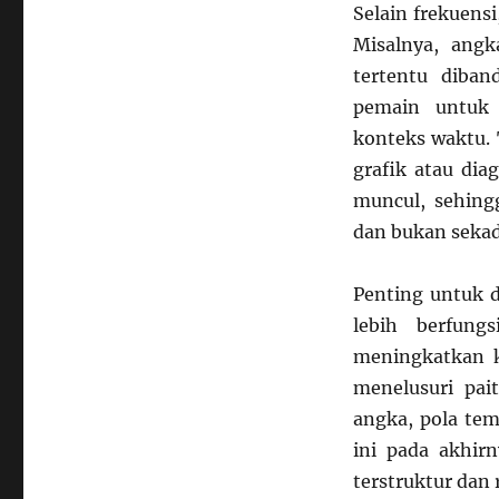
Selain frekuens
Misalnya, ang
tertentu diba
pemain untuk 
konteks waktu.
grafik atau dia
muncul, sehing
dan bukan sekada
Penting untuk d
lebih berfung
meningkatkan 
menelusuri pai
angka, pola te
ini pada akhi
terstruktur dan 