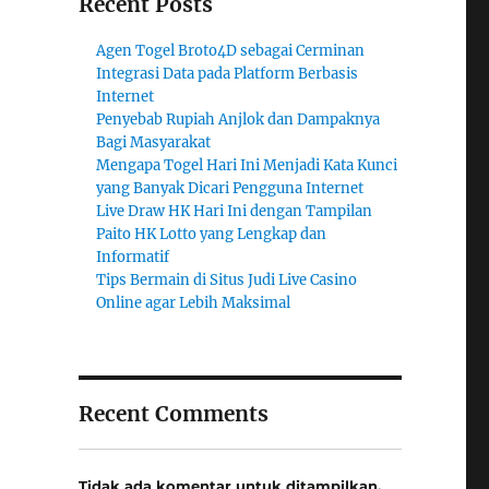
Recent Posts
Agen Togel Broto4D sebagai Cerminan
Integrasi Data pada Platform Berbasis
Internet
Penyebab Rupiah Anjlok dan Dampaknya
Bagi Masyarakat
Mengapa Togel Hari Ini Menjadi Kata Kunci
yang Banyak Dicari Pengguna Internet
Live Draw HK Hari Ini dengan Tampilan
Paito HK Lotto yang Lengkap dan
Informatif
Tips Bermain di Situs Judi Live Casino
Online agar Lebih Maksimal
Recent Comments
Tidak ada komentar untuk ditampilkan.