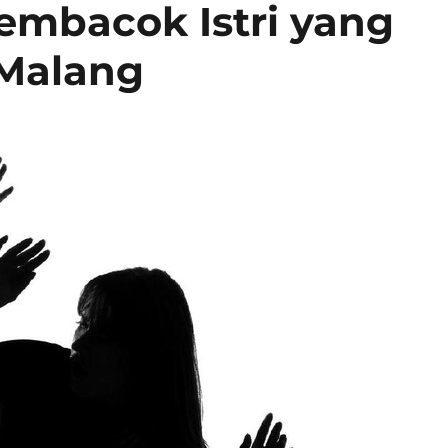
embacok Istri yang
 Malang