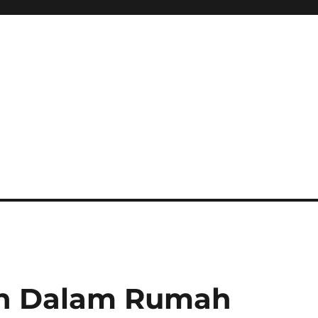
an Dalam Rumah