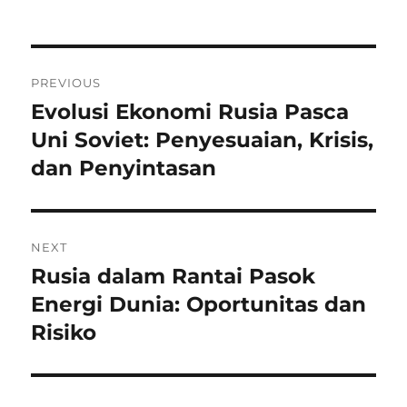
on
Navigasi
PREVIOUS
pos
Evolusi Ekonomi Rusia Pasca
Previous
post:
Uni Soviet: Penyesuaian, Krisis,
dan Penyintasan
NEXT
Rusia dalam Rantai Pasok
Next
post:
Energi Dunia: Oportunitas dan
Risiko