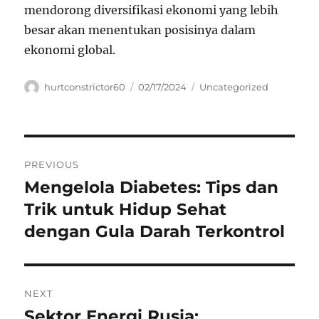
mendorong diversifikasi ekonomi yang lebih
besar akan menentukan posisinya dalam
ekonomi global.
Author
Posted
Categories
hurtconstrictor60
02/17/2024
Uncategorized
on
Navigasi
PREVIOUS
pos
Mengelola Diabetes: Tips dan
Previous
post:
Trik untuk Hidup Sehat
dengan Gula Darah Terkontrol
NEXT
Sektor Energi Rusia:
Next