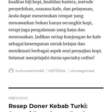
kualitas biji kopi, keahlian barista, metode
penyeduhan, suasana kafe, dan pelayanan,
Anda dapat menemukan tempat yang
menawarkan bukan hanya secangkir kopi,
tetapi juga pengalaman yang kaya dan
memuaskan. Jadikan setiap kunjungan ke kafe
sebagai kesempatan untuk belajar dan
menikmati berbagai aspek seni penyajian kopi.
Selamat menjelajahi dunia specialty coffee!
Author
Posted
Categories
hurtconstrictor60
03/17/2024
Uncategorized
on
Navigasi
PREVIOUS
pos
Resep Doner Kebab Turki:
Previous