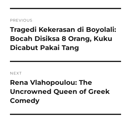
Navigasi
PREVIOUS
pos
Tragedi Kekerasan di Boyolali:
Previous
post:
Bocah Disiksa 8 Orang, Kuku
Dicabut Pakai Tang
NEXT
Rena Vlahopoulou: The
Next
post:
Uncrowned Queen of Greek
Comedy