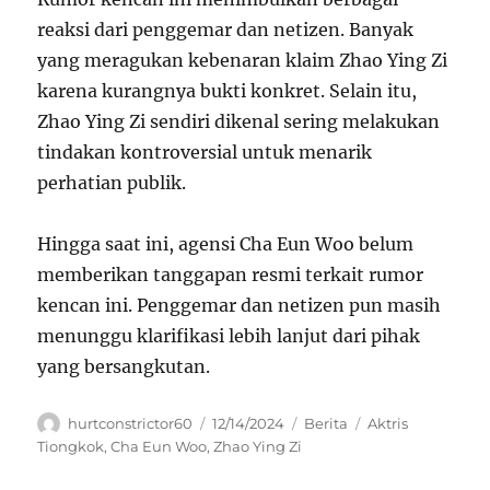
reaksi dari penggemar dan netizen. Banyak
yang meragukan kebenaran klaim Zhao Ying Zi
karena kurangnya bukti konkret. Selain itu,
Zhao Ying Zi sendiri dikenal sering melakukan
tindakan kontroversial untuk menarik
perhatian publik.
Hingga saat ini, agensi Cha Eun Woo belum
memberikan tanggapan resmi terkait rumor
kencan ini. Penggemar dan netizen pun masih
menunggu klarifikasi lebih lanjut dari pihak
yang bersangkutan.
Author
Posted
Categories
Tags
hurtconstrictor60
12/14/2024
Berita
Aktris
on
Tiongkok
,
Cha Eun Woo
,
Zhao Ying Zi