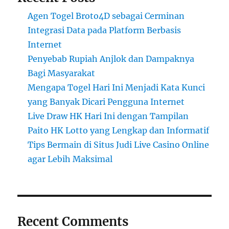
Agen Togel Broto4D sebagai Cerminan
Integrasi Data pada Platform Berbasis
Internet
Penyebab Rupiah Anjlok dan Dampaknya
Bagi Masyarakat
Mengapa Togel Hari Ini Menjadi Kata Kunci
yang Banyak Dicari Pengguna Internet
Live Draw HK Hari Ini dengan Tampilan
Paito HK Lotto yang Lengkap dan Informatif
Tips Bermain di Situs Judi Live Casino Online
agar Lebih Maksimal
Recent Comments