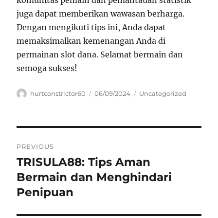
komunitas pemain dan pemantauan statistik
juga dapat memberikan wawasan berharga.
Dengan mengikuti tips ini, Anda dapat
memaksimalkan kemenangan Anda di
permainan slot dana. Selamat bermain dan
semoga sukses!
Author
Posted
Categories
hurtconstrictor60
06/09/2024
Uncategorized
on
Navigasi
PREVIOUS
pos
TRISULA88: Tips Aman
Previous
post:
Bermain dan Menghindari
Penipuan