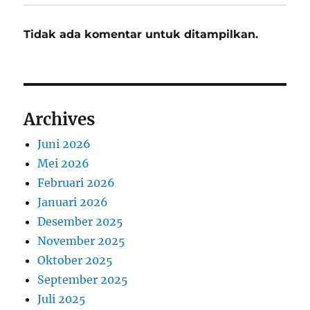
Tidak ada komentar untuk ditampilkan.
Archives
Juni 2026
Mei 2026
Februari 2026
Januari 2026
Desember 2025
November 2025
Oktober 2025
September 2025
Juli 2025