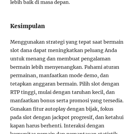
lebih baik di masa depan.
Kesimpulan
Menggunakan strategi yang tepat saat bermain
slot dana dapat meningkatkan peluang Anda
untuk menang dan membuat pengalaman
bermain lebih menyenangkan. Pahami aturan
permainan, manfaatkan mode demo, dan
tetapkan anggaran bermain. Pilih slot dengan
RTP tinggi, mulai dengan taruhan kecil, dan
manfaatkan bonus serta promosi yang tersedia.
Gunakan fitur autoplay dengan bijak, fokus
pada slot dengan jackpot progresif, dan ketahui
kapan harus berhenti. Interaksi dengan