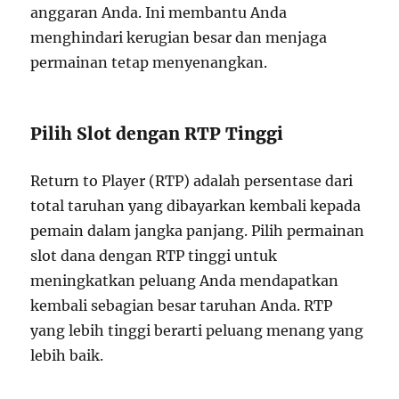
anggaran Anda. Ini membantu Anda
menghindari kerugian besar dan menjaga
permainan tetap menyenangkan.
Pilih Slot dengan RTP Tinggi
Return to Player (RTP) adalah persentase dari
total taruhan yang dibayarkan kembali kepada
pemain dalam jangka panjang. Pilih permainan
slot dana dengan RTP tinggi untuk
meningkatkan peluang Anda mendapatkan
kembali sebagian besar taruhan Anda. RTP
yang lebih tinggi berarti peluang menang yang
lebih baik.