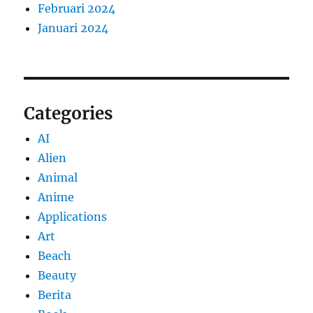
Februari 2024
Januari 2024
Categories
AI
Alien
Animal
Anime
Applications
Art
Beach
Beauty
Berita