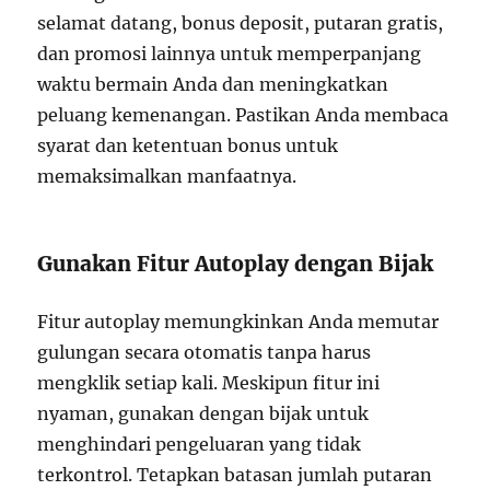
selamat datang, bonus deposit, putaran gratis,
dan promosi lainnya untuk memperpanjang
waktu bermain Anda dan meningkatkan
peluang kemenangan. Pastikan Anda membaca
syarat dan ketentuan bonus untuk
memaksimalkan manfaatnya.
Gunakan Fitur Autoplay dengan Bijak
Fitur autoplay memungkinkan Anda memutar
gulungan secara otomatis tanpa harus
mengklik setiap kali. Meskipun fitur ini
nyaman, gunakan dengan bijak untuk
menghindari pengeluaran yang tidak
terkontrol. Tetapkan batasan jumlah putaran