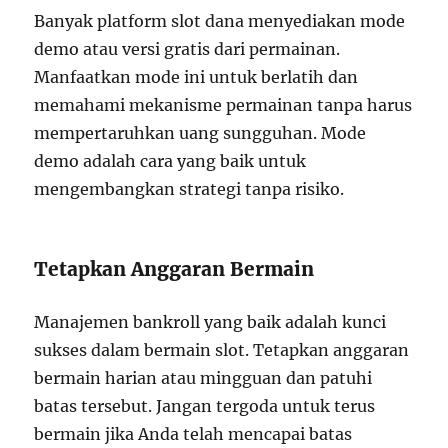
Banyak platform slot dana menyediakan mode
demo atau versi gratis dari permainan.
Manfaatkan mode ini untuk berlatih dan
memahami mekanisme permainan tanpa harus
mempertaruhkan uang sungguhan. Mode
demo adalah cara yang baik untuk
mengembangkan strategi tanpa risiko.
Tetapkan Anggaran Bermain
Manajemen bankroll yang baik adalah kunci
sukses dalam bermain slot. Tetapkan anggaran
bermain harian atau mingguan dan patuhi
batas tersebut. Jangan tergoda untuk terus
bermain jika Anda telah mencapai batas