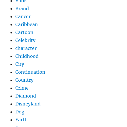
Book
Brand
Cancer
Caribbean
Cartoon
Celebrity
character
Childhood
City
Continuation
Country
Crime
Diamond
Disneyland
Dog
Earth