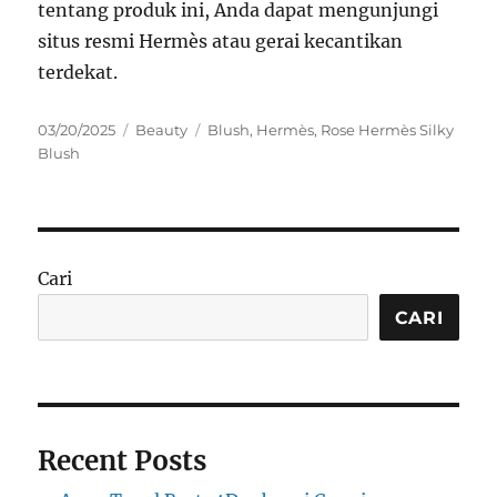
tentang produk ini, Anda dapat mengunjungi
situs resmi Hermès atau gerai kecantikan
terdekat.
Posted
Categories
Tags
03/20/2025
Beauty
Blush
,
Hermès
,
Rose Hermès Silky
on
Blush
Cari
CARI
Recent Posts