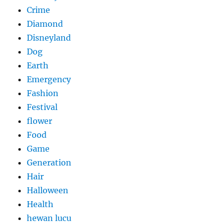
Crime
Diamond
Disneyland
Dog
Earth
Emergency
Fashion
Festival
flower
Food
Game
Generation
Hair
Halloween
Health
hewan lucu