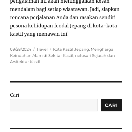
pengalaman ini akan meninggalkan kesan
mendalam bagi setiap wisatawan. Jadi, siapkan
rencana perjalanan Anda dan rasakan sendiri
pesona kehidupan feodal Jepang di kota-kota
kastil yang menawan ini!
Posted
Categories
Tags
09/28/2024
Travel
Kota Kastil Jepang
,
Menghargai
on
Keindahan Alam di Sekitar Kastil
,
nelusuri Sejarah dan
Arsitektur Kastil
Cari
CARI