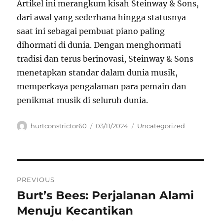
Artikel ini merangkum kisah Steinway & Sons,
dari awal yang sederhana hingga statusnya
saat ini sebagai pembuat piano paling
dihormati di dunia. Dengan menghormati
tradisi dan terus berinovasi, Steinway & Sons
menetapkan standar dalam dunia musik,
memperkaya pengalaman para pemain dan
penikmat musik di seluruh dunia.
Author
Posted
Categories
hurtconstrictor60
03/11/2024
Uncategorized
on
Navigasi
PREVIOUS
pos
Burt’s Bees: Perjalanan Alami
Previous
post:
Menuju Kecantikan