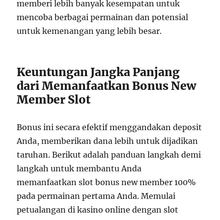
memberi lebih banyak kesempatan untuk
mencoba berbagai permainan dan potensial
untuk kemenangan yang lebih besar.
Keuntungan Jangka Panjang
dari Memanfaatkan Bonus New
Member Slot
Bonus ini secara efektif menggandakan deposit
Anda, memberikan dana lebih untuk dijadikan
taruhan. Berikut adalah panduan langkah demi
langkah untuk membantu Anda
memanfaatkan slot bonus new member 100%
pada permainan pertama Anda. Memulai
petualangan di kasino online dengan slot