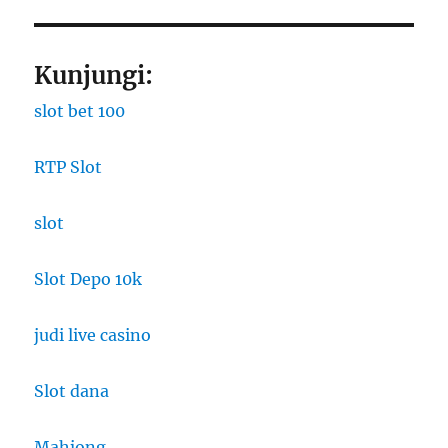
Kunjungi:
slot bet 100
RTP Slot
slot
Slot Depo 10k
judi live casino
Slot dana
Mahjong