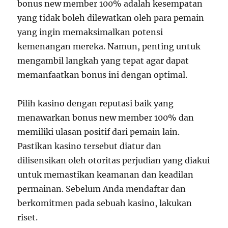
bonus new member 100% adalah kesempatan
yang tidak boleh dilewatkan oleh para pemain
yang ingin memaksimalkan potensi
kemenangan mereka. Namun, penting untuk
mengambil langkah yang tepat agar dapat
memanfaatkan bonus ini dengan optimal.
Pilih kasino dengan reputasi baik yang
menawarkan bonus new member 100% dan
memiliki ulasan positif dari pemain lain.
Pastikan kasino tersebut diatur dan
dilisensikan oleh otoritas perjudian yang diakui
untuk memastikan keamanan dan keadilan
permainan. Sebelum Anda mendaftar dan
berkomitmen pada sebuah kasino, lakukan
riset.