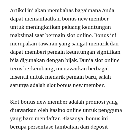
Artikel ini akan membahas bagaimana Anda
dapat memanfaatkan bonus new member
untuk meningkatkan peluang keuntungan
maksimal saat bermain slot online. Bonus ini
merupakan tawaran yang sangat menarik dan
dapat memberi pemain keuntungan signifikan
bila digunakan dengan bijak. Dunia slot online
terus berkembang, menawarkan berbagai
insentif untuk menarik pemain baru, salah
satunya adalah slot bonus new member.
Slot bonus new member adalah promosi yang
ditawarkan oleh kasino online untuk pengguna
yang baru mendaftar. Biasanya, bonus ini
berupa persentase tambahan dari deposit