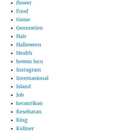
flower
Food
Game
Generation
Hair
Halloween
Health
hewan lucu
Instagram
Internasional
Island
Job
kecantikan
Kesehatan
King
Kuliner