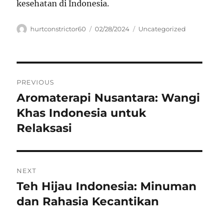
kesehatan di Indonesia.
Author
Posted
Categories
hurtconstrictor60
02/28/2024
Uncategorized
on
Navigasi
PREVIOUS
pos
Aromaterapi Nusantara: Wangi
Previous
post:
Khas Indonesia untuk
Relaksasi
NEXT
Teh Hijau Indonesia: Minuman
Next
post:
dan Rahasia Kecantikan