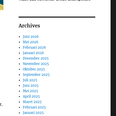
Archives
Juni 2026
Mei 2026
Februari 2026
Januari 2026
Desember 2025
November 2025
Oktober 2025
September 2025
Juli 2025
Juni 2025
Mei 2025
April 2025
Maret 2025
t.
Februari 2025
Januari 2025