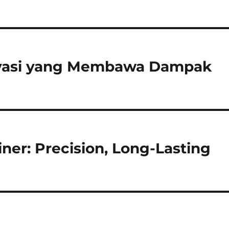
Inovasi yang Membawa Dampak
iner: Precision, Long-Lasting