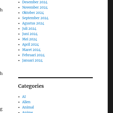
Desember 2024
November 2024
ih
Oktober 2024
September 2024
Agustus 2024
Juli 2024
Juni 2024
Mei 2024
April 2024
Maret 2024
Februari 2024
Januari 2024
ah
Categories
AI
Alien
Animal
ng
Anime