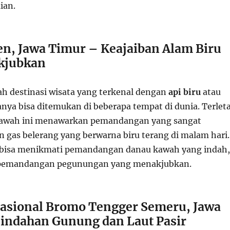
ian.
en, Jawa Timur – Keajaiban Alam Biru
kjubkan
ah destinasi wisata yang terkenal dengan
api biru
atau
nya bisa ditemukan di beberapa tempat di dunia. Terlet
 kawah ini menawarkan pemandangan yang sangat
n gas belerang yang berwarna biru terang di malam hari.
a bisa menikmati pemandangan danau kawah yang indah,
eh pemandangan pegunungan yang menakjubkan.
asional Bromo Tengger Semeru, Jawa
indahan Gunung dan Laut Pasir