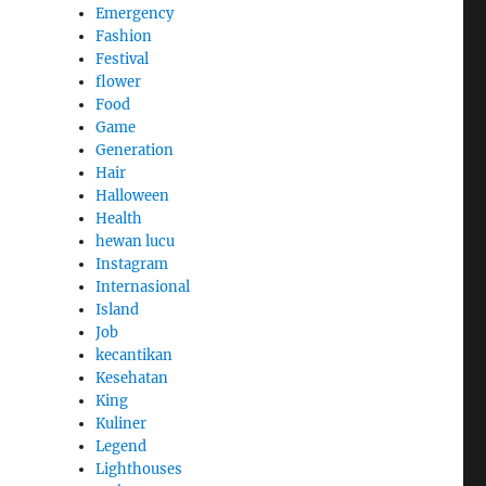
Emergency
Fashion
Festival
flower
Food
Game
Generation
Hair
Halloween
Health
hewan lucu
Instagram
Internasional
Island
Job
kecantikan
Kesehatan
King
Kuliner
Legend
Lighthouses