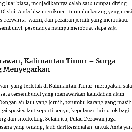
ng luar biasa, menjadikannya salah satu tempat diving
a. Di sini, Anda bisa menikmati terumbu karang yang mas
pis berwarna-warni, dan perairan jernih yang memukau.
rsembunyi, pesonanya mampu membuat siapa saja
rawan, Kalimantan Timur – Surga
g Menyegarkan
an, yang terletak di Kalimantan Timur, merupakan sal
wisata tersembunyi yang menawarkan keindahan alam
 Dengan air laut yang jernih, terumbu karang yang masih
gai spesies laut seperti penyu, kepulauan ini cocok bagi
ing dan snorkeling. Selain itu, Pulau Derawan juga
ana yang tenang, jauh dari keramaian, untuk Anda ya