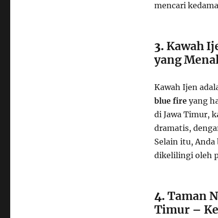
mencari kedama
3.
Kawah Ij
yang Mena
Kawah Ijen adal
blue fire
yang ha
di Jawa Timur,
dramatis, denga
Selain itu, And
dikelilingi ol
4.
Taman N
Timur – Ke