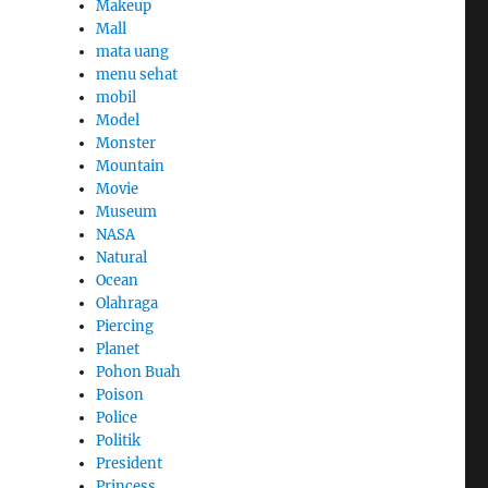
Makeup
Mall
mata uang
menu sehat
mobil
Model
Monster
Mountain
Movie
Museum
NASA
Natural
Ocean
Olahraga
Piercing
Planet
Pohon Buah
Poison
Police
Politik
President
Princess