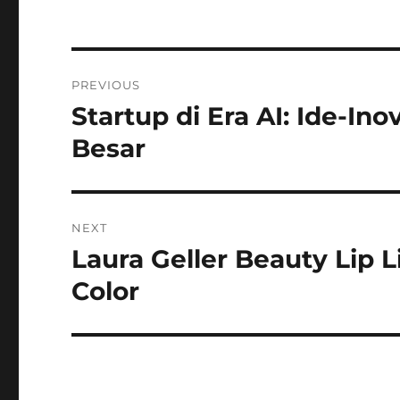
Navigasi
PREVIOUS
pos
Startup di Era AI: Ide-
Previous
post:
Besar
NEXT
Laura Geller Beauty Lip L
Next
post:
Color