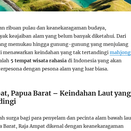
an ribuan pulau dan keanekaragaman budaya,
k keajaiban alam yang belum banyak diketahui. Dari
yang memukau hingga gunung-gunung yang menjulang
ini menawarkan keindahan yang tak tertandingi
mahjong
dalah
5 tempat wisata rahasia
di Indonesia yang akan
rpesona dengan pesona alam yang luar biasa.
at, Papua Barat – Keindahan Laut yang
dingi
ah surga bagi para penyelam dan pecinta alam bawah lau
ua Barat, Raja Ampat dikenal dengan keanekaragaman