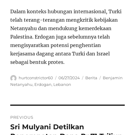
Dalam konteks hubungan internasional, Turki
telah terang-terangan mengkritik kebijakan
Netanyahu dan mendukung kemerdekaan
Palestina. Erdogan juga sebelumnya telah
mengisyaratkan potensi penghentian
kerjasama dagang antara Turki dan Israel
sebagai bentuk protes.
Author
Posted
Categories
Tags
hurtconstrictor60
06/27/2024
Berita
Benjamin
on
Netanyahu
,
Erdogan
,
Lebanon
Navigasi
PREVIOUS
pos
Sri Mulyani Detilkan
Previous
post: