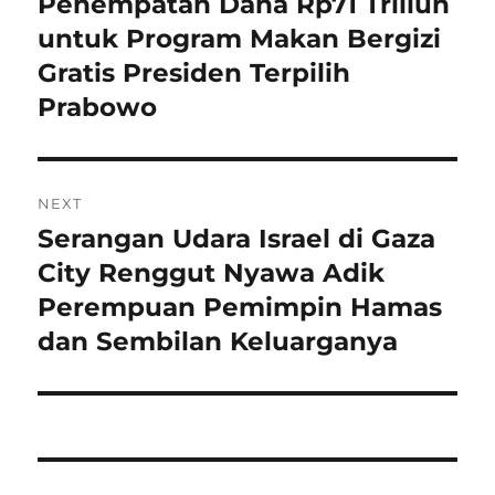
Penempatan Dana Rp71 Triliun
untuk Program Makan Bergizi
Gratis Presiden Terpilih
Prabowo
NEXT
Serangan Udara Israel di Gaza
Next
post:
City Renggut Nyawa Adik
Perempuan Pemimpin Hamas
dan Sembilan Keluarganya