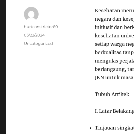
Kesehatan meru
negara dan kese
Author
hurtconstrictor60
inklusif dan be
Posted
03/22/2024
kesehatan unive
on
Categories
Uncategorized
setiap warga ne
berkualitas tanp
mengulas perjal
berlangsung, ta
JKN untuk masa
Tubuh Artikel:
I. Latar Belaka
Tinjauan singka