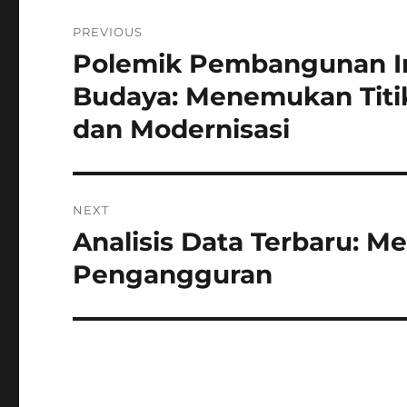
Navigasi
PREVIOUS
pos
Polemik Pembangunan Inf
Previous
post:
Budaya: Menemukan Titik
dan Modernisasi
NEXT
Analisis Data Terbaru: 
Next
post:
Pengangguran