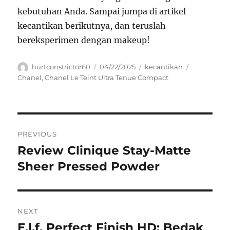
kebutuhan Anda. Sampai jumpa di artikel
kecantikan berikutnya, dan teruslah
bereksperimen dengan makeup!
Author
Posted
Categories
Tags
hurtconstrictor60
04/22/2025
kecantikan
on
Chanel
,
Chanel Le Teint Ultra Tenue Compact
Navigasi
PREVIOUS
pos
Review Clinique Stay-Matte
Previous
post:
Sheer Pressed Powder
NEXT
E.l.f. Perfect Finish HD: Bedak
Next