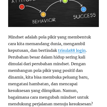
Mindset adalah pola pikir yang membentuk
cara kita memandang dunia, mengambil
keputusan, dan bertindak
trisula88 login
.
Perubahan besar dalam hidup sering kali
dimulai dari perubahan mindset. Dengan
membangun pola pikir yang positif dan
dinamis, kita bisa membuka peluang baru,
mengatasi hambatan, dan mencapai
kesuksesan yang diimpikan. Namun,
bagaimana cara mengubah mindset untuk
mendukung perjalanan menuju kesuksesan?