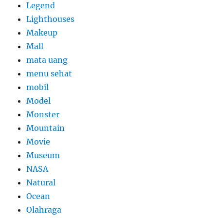
Legend
Lighthouses
Makeup
Mall
mata uang
menu sehat
mobil
Model
Monster
Mountain
Movie
Museum
NASA
Natural
Ocean
Olahraga