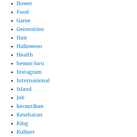
flower
Food
Game
Generation
Hair
Halloween
Health
hewan lucu
Instagram
Internasional
Island
Job
kecantikan
Kesehatan
King
Kuliner