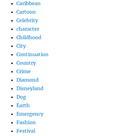
Caribbean
Cartoon
Celebrity
character
Childhood
City
Continuation
Country
Crime
Diamond
Disneyland
Dog
Earth
Emergency
Fashion
Festival