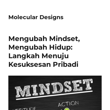
Molecular Designs
Mengubah Mindset,
Mengubah Hidup:
Langkah Menuju
Kesuksesan Pribadi