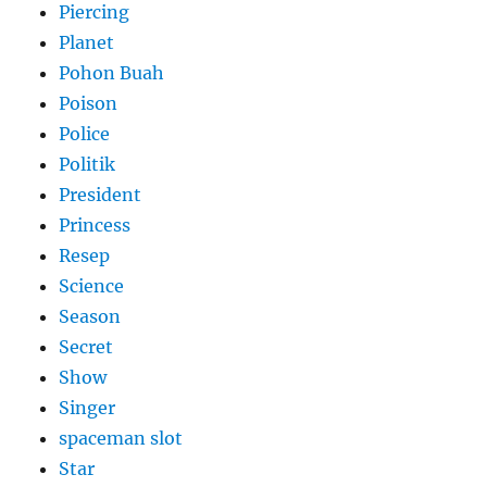
Piercing
Planet
Pohon Buah
Poison
Police
Politik
President
Princess
Resep
Science
Season
Secret
Show
Singer
spaceman slot
Star