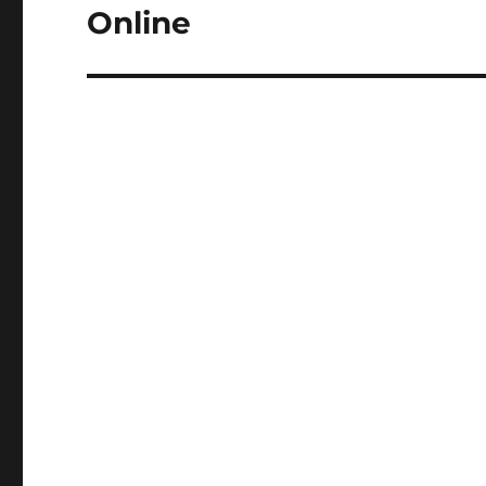
post:
Online