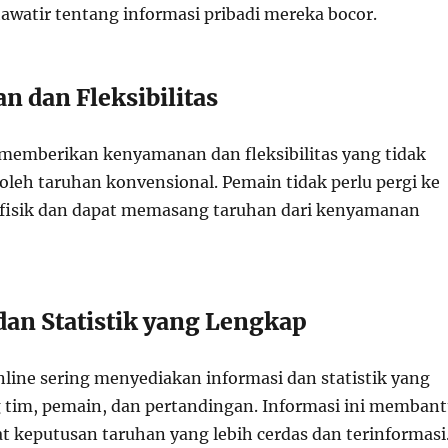
awatir tentang informasi pribadi mereka bocor.
 dan Fleksibilitas
e memberikan kenyamanan dan fleksibilitas yang tidak
oleh taruhan konvensional. Pemain tidak perlu pergi ke
 fisik dan dapat memasang taruhan dari kenyamanan
dan Statistik yang Lengkap
online sering menyediakan informasi dan statistik yang
 tim, pemain, dan pertandingan. Informasi ini memban
keputusan taruhan yang lebih cerdas dan terinformasi