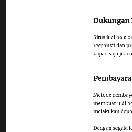
Dukungan 
Situs judi bola
responsif dan p
kapan saja jika
Pembayara
Metode pembaya
membuat judi bo
melakukan depo
Dengan segala ke