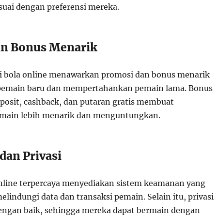
suai dengan preferensi mereka.
an Bonus Menarik
di bola online menawarkan promosi dan bonus menarik
pemain baru dan mempertahankan pemain lama. Bonus
eposit, cashback, dan putaran gratis membuat
main lebih menarik dan menguntungkan.
an Privasi
 online terpercaya menyediakan sistem keamanan yang
lindungi data dan transaksi pemain. Selain itu, privasi
engan baik, sehingga mereka dapat bermain dengan