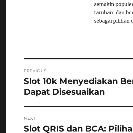
semakin populer
taruhan, dan be
sebagai pilihan
Navigasi
PREVIOUS
pos
Slot 10k Menyediakan Be
Previous
post:
Dapat Disesuaikan
NEXT
Slot QRIS dan BCA: Pilih
Next