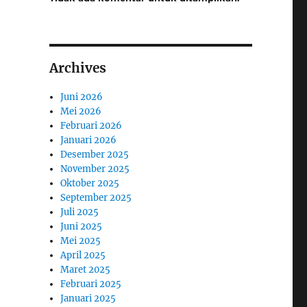
Archives
Juni 2026
Mei 2026
Februari 2026
Januari 2026
Desember 2025
November 2025
Oktober 2025
September 2025
Juli 2025
Juni 2025
Mei 2025
April 2025
Maret 2025
Februari 2025
Januari 2025