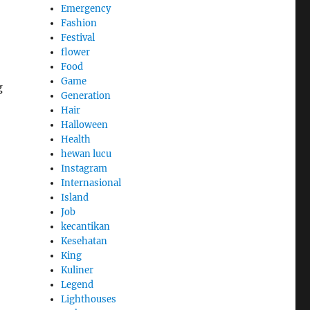
Emergency
Fashion
Festival
flower
Food
Game
g
Generation
Hair
Halloween
Health
hewan lucu
Instagram
Internasional
Island
Job
kecantikan
Kesehatan
King
Kuliner
Legend
Lighthouses