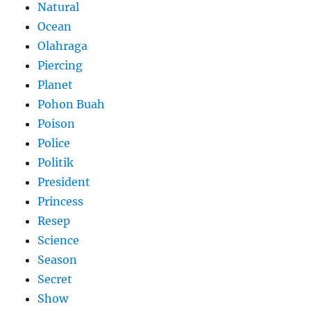
Natural
Ocean
Olahraga
Piercing
Planet
Pohon Buah
Poison
Police
Politik
President
Princess
Resep
Science
Season
Secret
Show