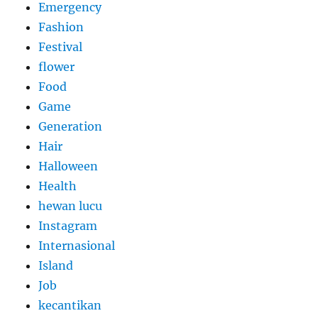
Emergency
Fashion
Festival
flower
Food
Game
Generation
Hair
Halloween
Health
hewan lucu
Instagram
Internasional
Island
Job
kecantikan