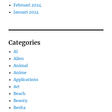
Februari 2024
Januari 2024
Categories
AI
Alien
Animal
Anime
Applications
Art
Beach
Beauty
Berita