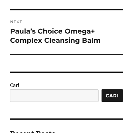
NEXT
Paula’s Choice Omega+
Next
post:
Complex Cleansing Balm
Cari
CARI