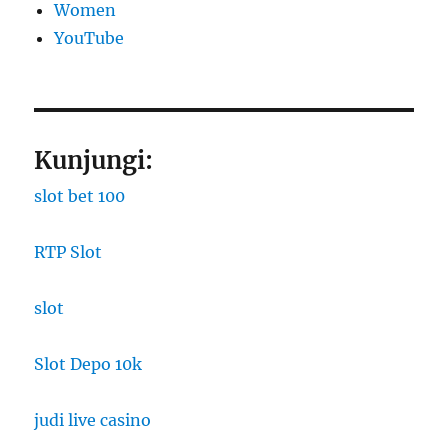
Women
YouTube
Kunjungi:
slot bet 100
RTP Slot
slot
Slot Depo 10k
judi live casino