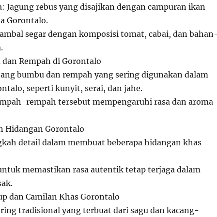
a: Jagung rebus yang disajikan dengan campuran ikan
la Gorontalo.
ambal segar dengan komposisi tomat, cabai, dan bahan
.
 dan Rempah di Gorontalo
ntang bumbu dan rempah yang sering digunakan dalam
talo, seperti kunyit, serai, dan jahe.
mpah-rempah tersebut mempengaruhi rasa dan aroma
n Hidangan Gorontalo
kah detail dalam membuat beberapa hidangan khas
 untuk memastikan rasa autentik tetap terjaga dalam
ak.
p dan Camilan Khas Gorontalo
ring tradisional yang terbuat dari sagu dan kacang-