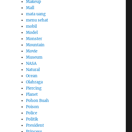
Makeup
Mall
mata uang
menu sehat
mobil
Model
Monster
Mountain
Movie
Museum
NASA
Natural
Ocean
Olahraga
Piercing
Planet
Pohon Buah
Poison
Police
Politik
President
Princess