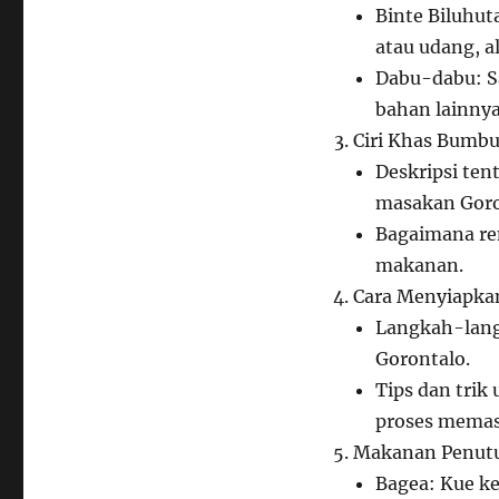
Binte Biluhut
atau udang, a
Dabu-dabu: S
bahan lainnya
Ciri Khas Bumbu
Deskripsi te
masakan Goron
Bagaimana re
makanan.
Cara Menyiapka
Langkah-lang
Gorontalo.
Tips dan trik
proses memas
Makanan Penutu
Bagea: Kue ke