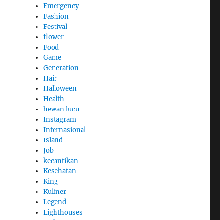
Emergency
Fashion
Festival
flower
Food
Game
Generation
Hair
Halloween
Health
hewan lucu
Instagram
Internasional
Island
Job
kecantikan
Kesehatan
King
Kuliner
Legend
Lighthouses