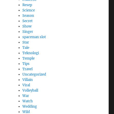
Resep
Science
Season
Secret
Show
Singer
spaceman slot
Star
Tale
Teknologi
Temple
Tips
Travel
Uncategorized
Villain
Viral
Volleyball
War
Watch
Wedding
Wild