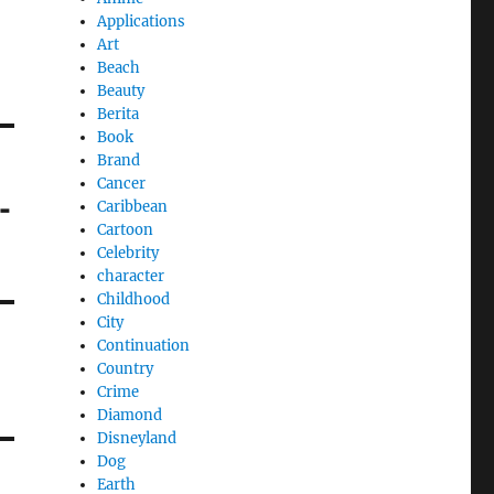
Applications
Art
Beach
Beauty
Berita
Book
Brand
Cancer
-
Caribbean
Cartoon
Celebrity
character
Childhood
City
Continuation
Country
Crime
Diamond
Disneyland
Dog
Earth