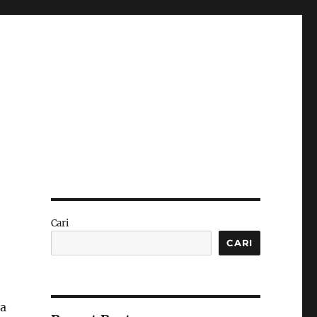
Cari
CARI
ya