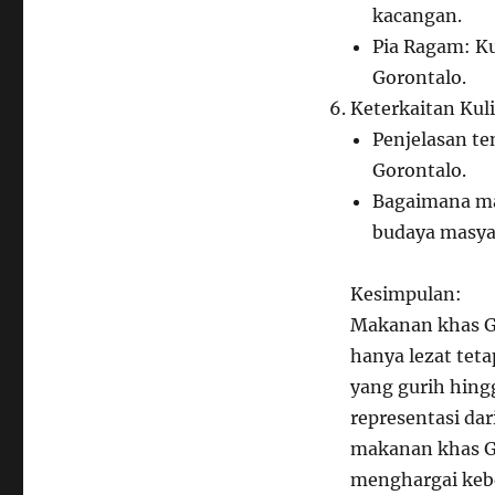
kacangan.
Pia Ragam: Ku
Gorontalo.
Keterkaitan Kul
Penjelasan te
Gorontalo.
Bagaimana ma
budaya masyar
Kesimpulan:
Makanan khas G
hanya lezat teta
yang gurih hing
representasi da
makanan khas G
menghargai kebe