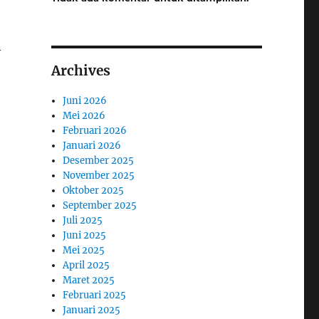
-
Archives
Juni 2026
Mei 2026
Februari 2026
Januari 2026
Desember 2025
November 2025
Oktober 2025
September 2025
Juli 2025
Juni 2025
Mei 2025
April 2025
Maret 2025
Februari 2025
Januari 2025