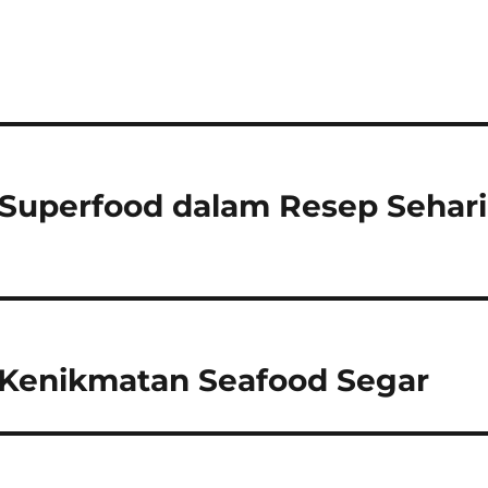
 Superfood dalam Resep Sehari
Kenikmatan Seafood Segar