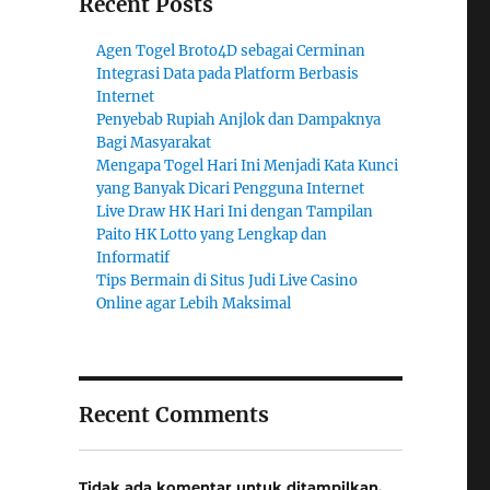
Recent Posts
Agen Togel Broto4D sebagai Cerminan
Integrasi Data pada Platform Berbasis
Internet
Penyebab Rupiah Anjlok dan Dampaknya
Bagi Masyarakat
Mengapa Togel Hari Ini Menjadi Kata Kunci
yang Banyak Dicari Pengguna Internet
Live Draw HK Hari Ini dengan Tampilan
Paito HK Lotto yang Lengkap dan
Informatif
Tips Bermain di Situs Judi Live Casino
Online agar Lebih Maksimal
Recent Comments
Tidak ada komentar untuk ditampilkan.