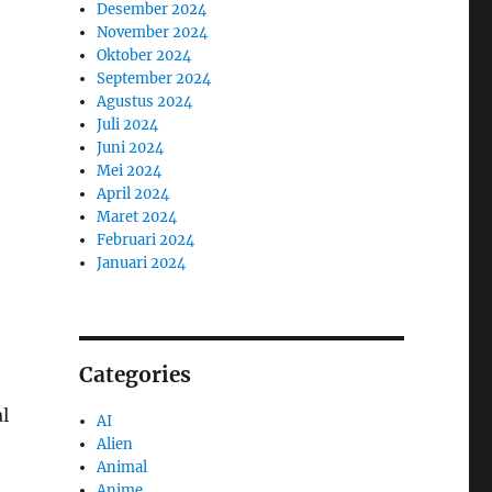
Desember 2024
November 2024
Oktober 2024
September 2024
Agustus 2024
Juli 2024
Juni 2024
Mei 2024
April 2024
Maret 2024
Februari 2024
Januari 2024
Categories
l
AI
Alien
Animal
Anime