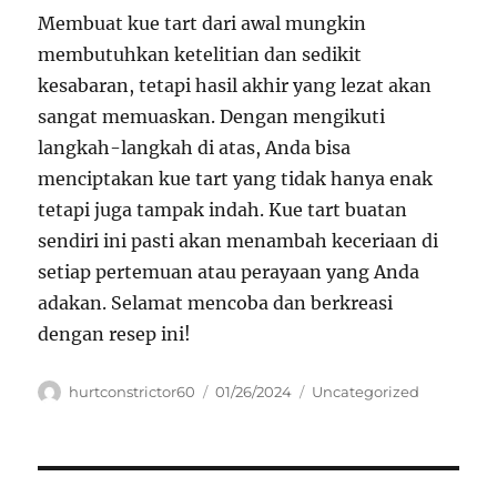
Membuat kue tart dari awal mungkin
membutuhkan ketelitian dan sedikit
kesabaran, tetapi hasil akhir yang lezat akan
sangat memuaskan. Dengan mengikuti
langkah-langkah di atas, Anda bisa
menciptakan kue tart yang tidak hanya enak
tetapi juga tampak indah. Kue tart buatan
sendiri ini pasti akan menambah keceriaan di
setiap pertemuan atau perayaan yang Anda
adakan. Selamat mencoba dan berkreasi
dengan resep ini!
Author
Posted
Categories
hurtconstrictor60
01/26/2024
Uncategorized
on
Navigasi