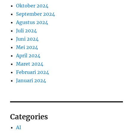
Oktober 2024
September 2024
Agustus 2024
Juli 2024
Juni 2024
Mei 2024
April 2024
Maret 2024
Februari 2024
Januari 2024
Categories
AI