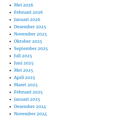
Mei 2026
Februari 2026
Januari 2026
Desember 2025
November 2025
Oktober 2025
September 2025
Juli 2025
Juni 2025
Mei 2025
April 2025
Maret 2025
Februari 2025
Januari 2025
Desember 2024
November 2024