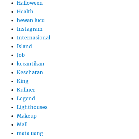
Halloween
Health
hewan lucu
Instagram
Internasional
Island
Job
kecantikan
Kesehatan
King
Kuliner
Legend
Lighthouses
Makeup
Mall
mata uang