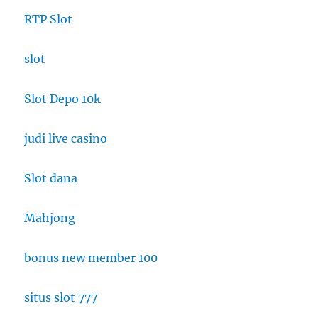
RTP Slot
slot
Slot Depo 10k
judi live casino
Slot dana
Mahjong
bonus new member 100
situs slot 777