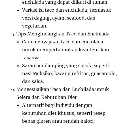
enchilada yang dapat diikuti di rumah.
Variasi isi taco dan enchilada, termasuk
versi daging, ayam, seafood, dan
vegetarian.
Tips Menghidangkan Taco dan Enchilada
Cara menyajikan taco dan enchilada
untuk mempertahankan keautentikan
rasanya.
Saran pendamping yang cocok, seperti
nasi Meksiko, kacang refritos, guacamole,
dan salsa.
Menyesuaikan Taco dan Enchilada untuk
Selera dan Kebutuhan Diet
Alternatif bagi individu dengan
kebutuhan diet khusus, seperti resep
bebas gluten atau rendah kalori.