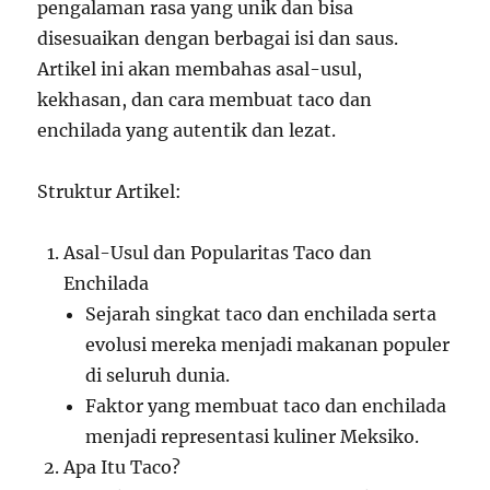
pengalaman rasa yang unik dan bisa
disesuaikan dengan berbagai isi dan saus.
Artikel ini akan membahas asal-usul,
kekhasan, dan cara membuat taco dan
enchilada yang autentik dan lezat.
Struktur Artikel:
Asal-Usul dan Popularitas Taco dan
Enchilada
Sejarah singkat taco dan enchilada serta
evolusi mereka menjadi makanan populer
di seluruh dunia.
Faktor yang membuat taco dan enchilada
menjadi representasi kuliner Meksiko.
Apa Itu Taco?