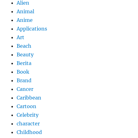
Alien
Animal
Anime
Applications
Art
Beach
Beauty
Berita
Book
Brand
Cancer
Caribbean
Cartoon
Celebrity
character
Childhood