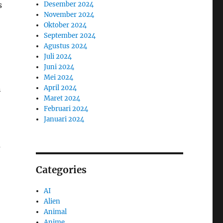
s
Desember 2024
November 2024
Oktober 2024
September 2024
Agustus 2024
Juli 2024
Juni 2024
Mei 2024
n
April 2024
Maret 2024
Februari 2024
Januari 2024
u
Categories
AI
Alien
Animal
Anime