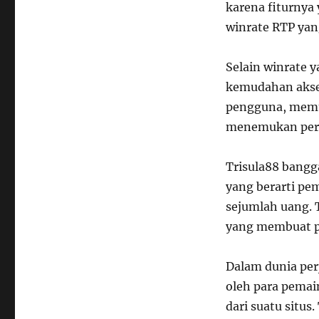
karena fiturnya 
winrate RTP ya
Selain winrate 
kemudahan akses
pengguna, memu
menemukan perma
Trisula88 bangg
yang berarti pe
sejumlah uang. 
yang membuat pe
Dalam dunia per
oleh para pemain
dari suatu situs