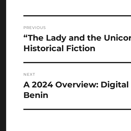
Navigasi
PREVIOUS
pos
“The Lady and the Unicor
Previous
post:
Historical Fiction
NEXT
A 2024 Overview: Digital
Next
post:
Benin