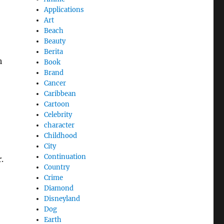
Applications
Art
Beach
Beauty
Berita
h
Book
Brand
Cancer
Caribbean
Cartoon
Celebrity
character
Childhood
City
Continuation
.
Country
Crime
Diamond
Disneyland
Dog
Earth