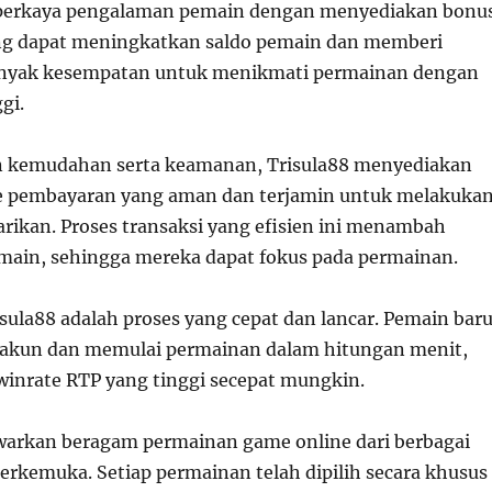
rkaya pengalaman pemain dengan menyediakan bonu
ng dapat meningkatkan saldo pemain dan memberi
anyak kesempatan untuk menikmati permainan dengan
gi.
kemudahan serta keamanan, Trisula88 menyediakan
e pembayaran yang aman dan terjamin untuk melakuka
arikan. Proses transaksi yang efisien ini menambah
ain, sehingga mereka dapat fokus pada permainan.
sula88 adalah proses yang cepat dan lancar. Pemain bar
akun dan memulai permainan dalam hitungan menit,
nrate RTP yang tinggi secepat mungkin.
arkan beragam permainan game online dari berbagai
erkemuka. Setiap permainan telah dipilih secara khusus