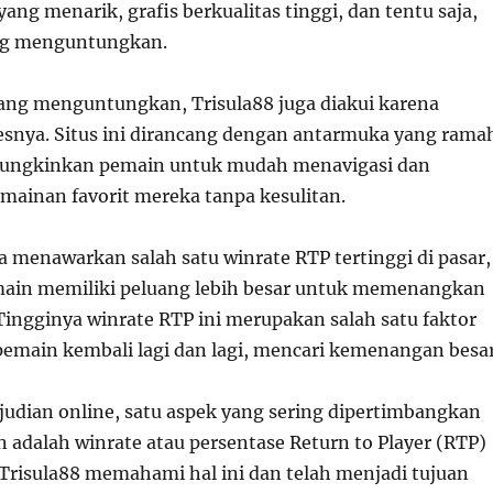
yang menarik, grafis berkualitas tinggi, dan tentu saja,
ng menguntungkan.
yang menguntungkan, Trisula88 juga diakui karena
nya. Situs ini dirancang dengan antarmuka yang rama
ngkinkan pemain untuk mudah menavigasi dan
inan favorit mereka tanpa kesulitan.
a menawarkan salah satu winrate RTP tertinggi di pasar,
main memiliki peluang lebih besar untuk memenangkan
Tingginya winrate RTP ini merupakan salah satu faktor
main kembali lagi dan lagi, mencari kemenangan besar
judian online, satu aspek yang sering dipertimbangkan
 adalah winrate atau persentase Return to Player (RTP)
. Trisula88 memahami hal ini dan telah menjadi tujuan