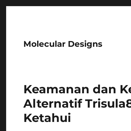
Molecular Designs
Keamanan dan Ke
Alternatif Trisul
Ketahui