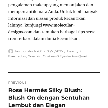
pengalaman makeup yang memanjakan dan
mempercantik mata Anda. Untuk lebih banyak
informasi dan ulasan produk kecantikan
lainnya, kunjungi
www.molecular-
designs.com
dan temukan berbagai tips serta
tren terbaru dalam dunia kecantikan.
Author
Posted
Categories
Tags
hurtconstrictor60
03/21/2025
Beauty
on
Eyeshadow
,
Guerlain
,
Ombres G Eyeshadow Quad
Navigasi
PREVIOUS
pos
Rose Hermès Silky Blush:
Previous
post:
Blush-On dengan Sentuhan
Lembut dan Elegan