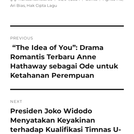
on
Ari Bias
,
Hak Cipta Lagu
Navigasi
PREVIOUS
pos
“The Idea of You”: Drama
Previous
post:
Romantis Terbaru Anne
Hathaway sebagai Ode untuk
Ketahanan Perempuan
NEXT
Presiden Joko Widodo
Next
post:
Menyatakan Keyakinan
terhadap Kualifikasi Timnas U-