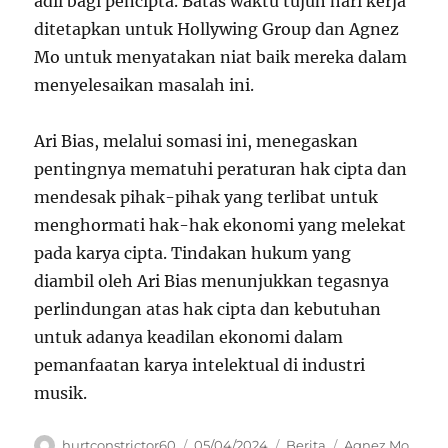
adil bagi pencipta. Batas waktu tujuh hari kerja
ditetapkan untuk Hollywing Group dan Agnez
Mo untuk menyatakan niat baik mereka dalam
menyelesaikan masalah ini.
Ari Bias, melalui somasi ini, menegaskan
pentingnya mematuhi peraturan hak cipta dan
mendesak pihak-pihak yang terlibat untuk
menghormati hak-hak ekonomi yang melekat
pada karya cipta. Tindakan hukum yang
diambil oleh Ari Bias menunjukkan tegasnya
perlindungan atas hak cipta dan kebutuhan
untuk adanya keadilan ekonomi dalam
pemanfaatan karya intelektual di industri
musik.
Author
Posted
Categories
Tags
hurtconstrictor60
05/04/2024
Berita
Agnez Mo
,