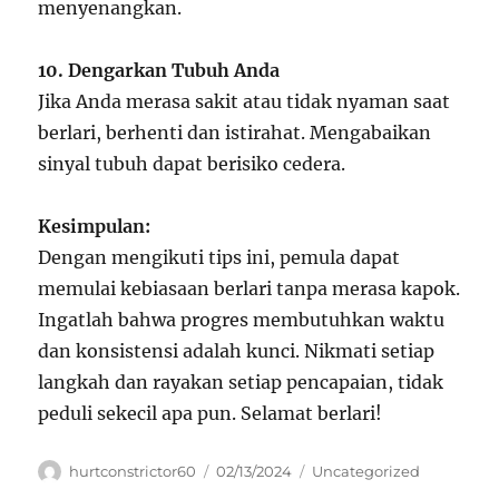
menyenangkan.
10. Dengarkan Tubuh Anda
Jika Anda merasa sakit atau tidak nyaman saat
berlari, berhenti dan istirahat. Mengabaikan
sinyal tubuh dapat berisiko cedera.
Kesimpulan:
Dengan mengikuti tips ini, pemula dapat
memulai kebiasaan berlari tanpa merasa kapok.
Ingatlah bahwa progres membutuhkan waktu
dan konsistensi adalah kunci. Nikmati setiap
langkah dan rayakan setiap pencapaian, tidak
peduli sekecil apa pun. Selamat berlari!
Author
Posted
Categories
hurtconstrictor60
02/13/2024
Uncategorized
on