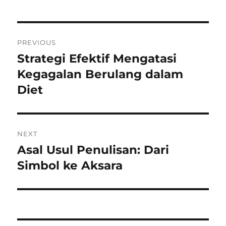
Navigasi
PREVIOUS
pos
Strategi Efektif Mengatasi
Previous
post:
Kegagalan Berulang dalam
Diet
NEXT
Asal Usul Penulisan: Dari
Next
post:
Simbol ke Aksara