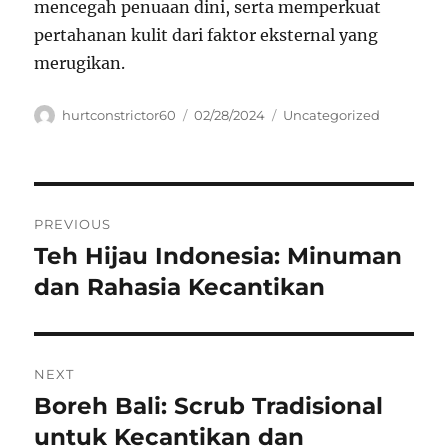
mencegah penuaan dini, serta memperkuat
pertahanan kulit dari faktor eksternal yang
merugikan.
Author
Posted
Categories
hurtconstrictor60
02/28/2024
Uncategorized
on
Navigasi
PREVIOUS
pos
Teh Hijau Indonesia: Minuman
Previous
post:
dan Rahasia Kecantikan
NEXT
Boreh Bali: Scrub Tradisional
Next
post:
untuk Kecantikan dan