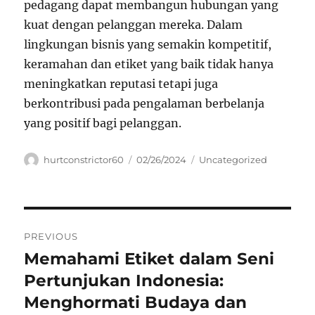
pedagang dapat membangun hubungan yang
kuat dengan pelanggan mereka. Dalam
lingkungan bisnis yang semakin kompetitif,
keramahan dan etiket yang baik tidak hanya
meningkatkan reputasi tetapi juga
berkontribusi pada pengalaman berbelanja
yang positif bagi pelanggan.
Author
Posted
Categories
hurtconstrictor60
02/26/2024
Uncategorized
on
Navigasi
PREVIOUS
pos
Memahami Etiket dalam Seni
Previous
post:
Pertunjukan Indonesia:
Menghormati Budaya dan