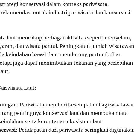
strategi konservasi dalam konteks pariwisata.
rekomendasi untuk industri pariwisata dan konservasi.
ata laut mencakup berbagai aktivitas seperti menyelam,
ayaran, dan wisata pantai. Peningkatan jumlah wisatawa
pada keindahan bawah laut mendorong pertumbuhan
tetapi juga dapat menimbulkan tekanan yang berlebihan
aut.
ariwisata Laut:
kungan
: Pariwisata memberi kesempatan bagi wisatawa
entang pentingnya konservasi laut dan membuka mata
keindahan serta kerentanan ekosistem laut.
ervasi
: Pendapatan dari pariwisata seringkali digunaka