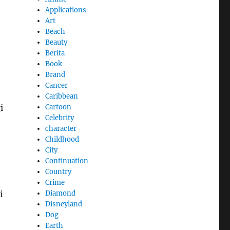
Applications
Art
Beach
Beauty
Berita
Book
Brand
Cancer
Caribbean
Cartoon
i
Celebrity
character
Childhood
City
Continuation
Country
Crime
Diamond
i
Disneyland
Dog
Earth