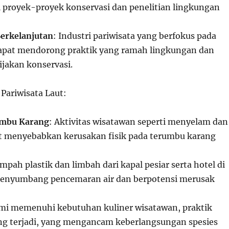
proyek-proyek konservasi dan penelitian lingkungan
erkelanjutan
: Industri pariwisata yang berfokus pada
apat mendorong praktik yang ramah lingkungan dan
jakan konservasi.
Pariwisata Laut:
umbu Karang
: Aktivitas wisatawan seperti menyelam dan
t menyebabkan kerusakan fisik pada terumbu karang
ampah plastik dan limbah dari kapal pesiar serta hotel di
 menyumbang pencemaran air dan berpotensi merusak
mi memenuhi kebutuhan kuliner wisatawan, praktik
ing terjadi, yang mengancam keberlangsungan spesies