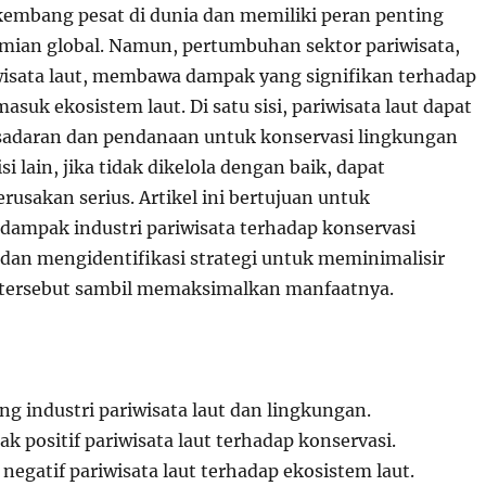
kembang pesat di dunia dan memiliki peran penting
ian global. Namun, pertumbuhan sektor pariwisata,
isata laut, membawa dampak yang signifikan terhadap
asuk ekosistem laut. Di satu sisi, pariwisata laut dapat
adaran dan pendanaan untuk konservasi lingkungan
si lain, jika tidak dikelola dengan baik, dapat
usakan serius. Artikel ini bertujuan untuk
dampak industri pariwisata terhadap konservasi
 dan mengidentifikasi strategi untuk meminimalisir
 tersebut sambil memaksimalkan manfaatnya.
:
g industri pariwisata laut dan lingkungan.
k positif pariwisata laut terhadap konservasi.
negatif pariwisata laut terhadap ekosistem laut.