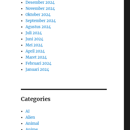
Desember 2024
November 2024
Oktober 2024
September 2024
Agustus 2024
Juli 2024
Juni 2024
Mei 2024
April 2024
Maret 2024
Februari 2024
Januari 2024
Categories
AI
Alien
Animal
Anime