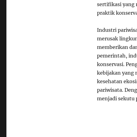
sertifikasi yan
praktik konserva
Industri pariwi
merusak lingkun
memberikan damp
pemerintah, indu
konservasi. Peng
kebijakan yang
kesehatan ekosi
pariwisata. Den
menjadi sekutu 