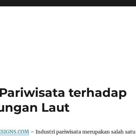
Pariwisata terhadap
ungan Laut
SIGNS.COM
– Industri pariwisata merupakan salah satu