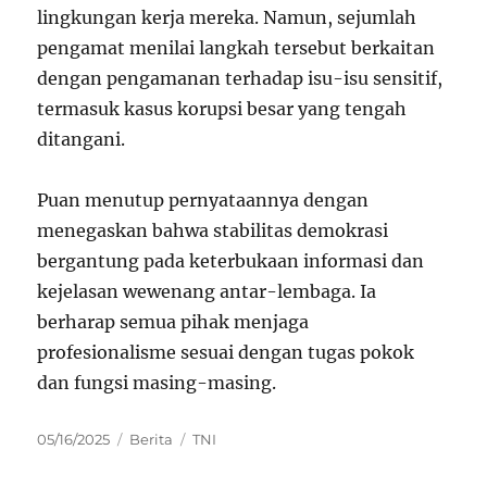
lingkungan kerja mereka. Namun, sejumlah
pengamat menilai langkah tersebut berkaitan
dengan pengamanan terhadap isu-isu sensitif,
termasuk kasus korupsi besar yang tengah
ditangani.
Puan menutup pernyataannya dengan
menegaskan bahwa stabilitas demokrasi
bergantung pada keterbukaan informasi dan
kejelasan wewenang antar-lembaga. Ia
berharap semua pihak menjaga
profesionalisme sesuai dengan tugas pokok
dan fungsi masing-masing.
Posted
Categories
Tags
05/16/2025
Berita
TNI
on