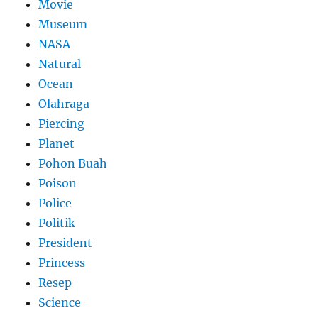
Movie
Museum
NASA
Natural
Ocean
Olahraga
Piercing
Planet
Pohon Buah
Poison
Police
Politik
President
Princess
Resep
Science