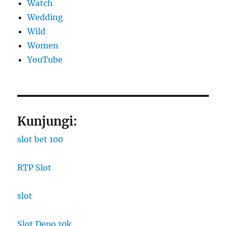
Watch
Wedding
Wild
Women
YouTube
Kunjungi:
slot bet 100
RTP Slot
slot
Slot Depo 10k