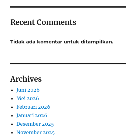
Recent Comments
Tidak ada komentar untuk ditampilkan.
Archives
Juni 2026
Mei 2026
Februari 2026
Januari 2026
Desember 2025
November 2025