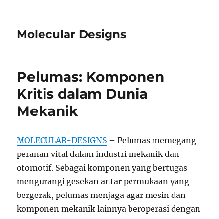
Molecular Designs
Pelumas: Komponen
Kritis dalam Dunia
Mekanik
MOLECULAR-DESIGNS
– Pelumas memegang
peranan vital dalam industri mekanik dan
otomotif. Sebagai komponen yang bertugas
mengurangi gesekan antar permukaan yang
bergerak, pelumas menjaga agar mesin dan
komponen mekanik lainnya beroperasi dengan