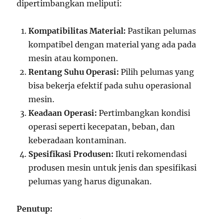
dipertimbangkan meliputi:
Kompatibilitas Material:
Pastikan pelumas
kompatibel dengan material yang ada pada
mesin atau komponen.
Rentang Suhu Operasi:
Pilih pelumas yang
bisa bekerja efektif pada suhu operasional
mesin.
Keadaan Operasi:
Pertimbangkan kondisi
operasi seperti kecepatan, beban, dan
keberadaan kontaminan.
Spesifikasi Produsen:
Ikuti rekomendasi
produsen mesin untuk jenis dan spesifikasi
pelumas yang harus digunakan.
Penutup: